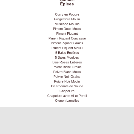
Épices
Curry en Poudre
Gingembre Moulu
Muscade Moulue
Piment Doux Moulu
Piment Piquant
Piment Piquant Concassé
Piment Piquant Grains
Piment Piquant Moulu
5 Baies Entières
5 Baies Moulues
Baie Roses Entières
Poivre Blanc Grains
Poivre Blanc Moulu
Poivre Noir Grains
Poivre Noir Moulu
Bicarbonate de Soude
Chapelure
Chapelure avec Ail et Persil
Oignon Lamelles