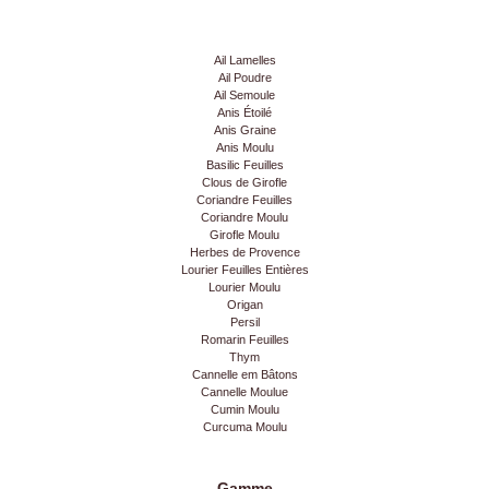
Ail Lamelles
Ail Poudre
Ail Semoule
Anis Étoilé
Anis Graine
Anis Moulu
Basilic Feuilles
Clous de Girofle
Coriandre Feuilles
Coriandre Moulu
Girofle Moulu
Herbes de Provence
Lourier Feuilles Entières
Lourier Moulu
Origan
Persil
Romarin Feuilles
Thym
Cannelle em Bâtons
Cannelle Moulue
Cumin Moulu
Curcuma Moulu
Gamme