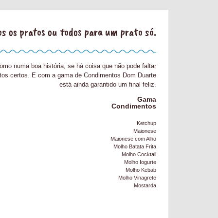
s os pratos ou todos para um prato só.
como numa boa história, se há coisa que não pode faltar
tos certos. E com a gama de Condimentos Dom Duarte
está ainda garantido um final feliz.
Gama
Condimentos
Ketchup
Maionese
Maionese com Alho
Molho Batata Frita
Molho Cocktail
Molho Iogurte
Molho Kebab
Molho Vinagrete
Mostarda