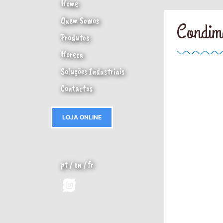
Home
Quem Somos
Condim
Produtos
Horeca
Soluções Industriais
Contactos
LOJA ONLINE
pt
/
en
/
fr