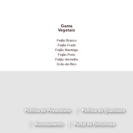
Gama
Vegetais
Feijão Branco
Feijão Frade
Feijão Manteiga
Feijão Preto
Feijão Vermelho
Grão-de-Bico
Política de Privacidade
Política de Qualidade
Recrutamento
Portal de Denúncias