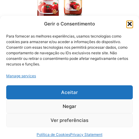
Gerir o Consentimento
Culinary Pulps
Range
Para fornecer as melhores experiências, usamos tecnologias como
cookies para armazenar e/ou aceder a informações do dispositivo.
Tomato Pulp
Consentir com essas tecnologias nos permitirá processar dados, como
Tomato Pulp with Garlic and Onion
comportamento de navegação ou IDs exclusivos neste site. Não
consentir ou retirar o consentimento pode afetar negativamante certos
recursos e funções.
Manage services
Aceitar
Privacy Statement
Quality Statement
Negar
Recruitment
Ver preferências
Política de Cookies
Privacy Statement